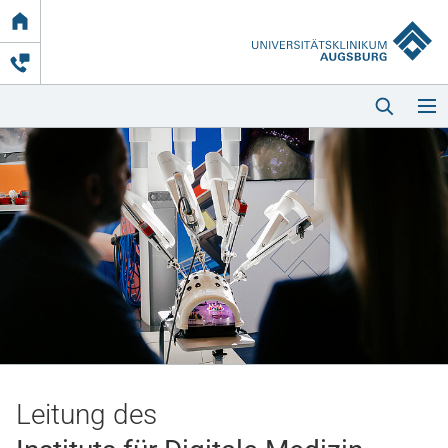
Link
zur
Startseite
Startseite
Kliniken & Einrichtungen
Patienten & Besucher
Leitung des
Zuweisende