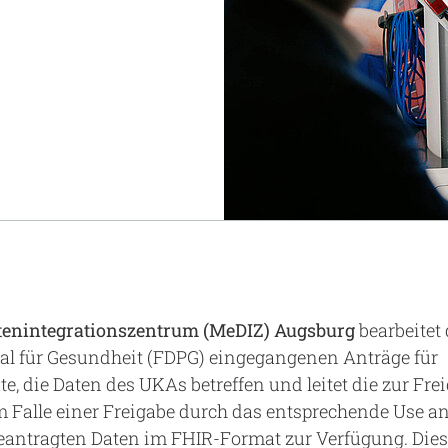
Notaufnahme
Forschung
Zentren
Nachhaltigkeit am UKA - Initiative UMAGG
Zentrale Einrichtungen
Fördervereine & Spenden
Luftrettungsstation
Qualität
tenintegrationszentrum (MeDIZ) Augsburg
bearbeitet
l für Gesundheit (FDPG) eingegangenen Anträge für
, die Daten des UKAs betreffen und leitet die zur Frei
 Im Falle einer Freigabe durch das entsprechende Use 
beantragten Daten im FHIR-Format zur Verfügung. Dies 