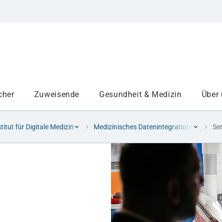
cher
Zuweisende
Gesundheit & Medizin
Über
stitut für Digitale Medizin
Medizinisches Datenintegrationszentrum
Se
Institute
Projekte am UKA
Medizinbereiche
Studium und Lehre