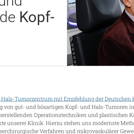
und
Notaufnahme
Forschung
nde
Kopf-
Zentren
Nachhaltigkeit am UKA - Initiative UMAGG
Zentrale Einrichtungen
Fördervereine & Spenden
Luftrettungsstation
Qualität
opf-Hals-Tumorzentrum mit Empfehlung der Deutschen K
g von gut- und bösartigen Kopf- und Hals-Tumoren in
rstellenden Operationstechniken und plastischen K
te unserer Klinik. Hierzu stehen uns modernste Met
serchirurgische Verfahren und mikrovaskulärer Gewe