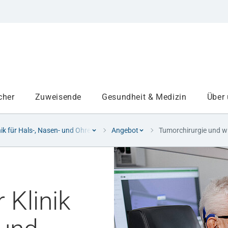
cher
Zuweisende
Gesundheit & Medizin
Über
nik für Hals-, Nasen- und Ohrenheilkunde
Angebot
Tumorchirurgie und wi
 Klinik
Institute
Projekte am UKA
Medizinbereiche
Studium und Lehre