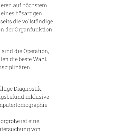
ieren auf höchstem
 eines bösartigen
eits die vollständige
on der Organfunktion
sind die Operation,
len die beste Wahl.
isziplinären
ltige Diagnostik.
ngsbefund inklusive
Computertomographie
rgröße ist eine
Untersuchung von