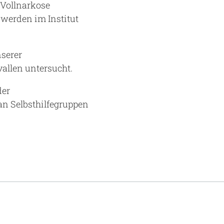
 Vollnarkose
erden im Institut
serer
vallen untersucht.
der
an Selbsthilfegruppen