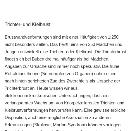
Gesundheit & Medizin
Über uns
Trichter- und Kielbrust
Beruf & Karriere
Brustwandverformungen
sind mit einer Häufigkeit von 1:250
nicht besonders selten.
Das heißt, eins von 250 Mädchen und
Jungen entwickelt eine Trichter- oder Kielbrust.
Die Trichterbrust
findet sich bei Buben dreimal häufiger als bei Mädchen.
Notaufnahme
Angaben zur Ursache sind immer noch spekulativ. Die frühe
Retraktionstheorie (Schrumpfen von Organen) nahm einen
Anreise
nach hinten gerichteten Zug des Zwerchfells als Ursache der
Trichterbrust an.
Heute wissen wir aus
elektronenmikroskopischen Untersuchungen, dass ein
verlangsamtes Wachstum von Knorpelzellarealen Trichter- und
Kielbrustverformungen hervorrufen kann.
Eine gewisse erbliche
Disposition, auch eine mögliche Assoziation zu anderen
Erkrankungen (Skoliose, Marfan-Syndrom) können vorliegen.