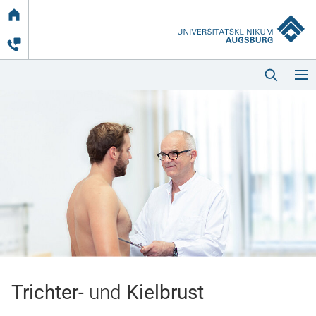
Link
zur
Startseite
Startseite
Kliniken & Einrichtungen
Patienten & Besucher
Trichter-
und
Kielbrust
Zuweisende