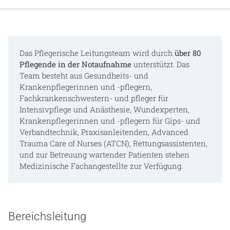
Gesundheit & Medizin
Über uns
Das Pflegerische Leitungsteam wird durch
über 80
Beruf & Karriere
Pflegende in der Notaufnahme
unterstützt. Das
Team besteht aus Gesundheits- und
Krankenpflegerinnen und -pflegern,
Fachkrankenschwestern- und pfleger für
Notaufnahme
Intensivpflege und Anästhesie, Wundexperten,
Krankenpflegerinnen und -pflegern für Gips- und
Verbandtechnik, Praxisanleitenden, Advanced
Anreise
Trauma Care of Nurses (ATCN), Rettungsassistenten,
und zur Betreuung wartender Patienten stehen
Medizinische Fachangestellte zur Verfügung.
Bereichsleitung