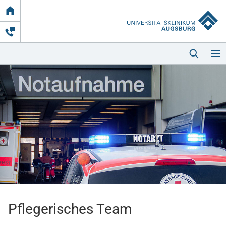
Link
zur
Startseite
Startseite
Kliniken & Einrichtungen
Patienten & Besucher
Pflegerisches Team
Zuweisende