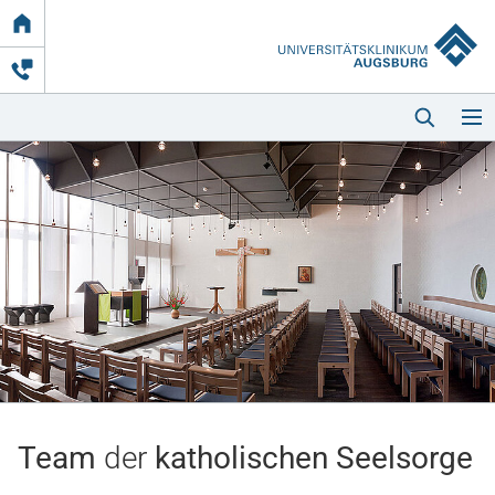
Link
zur
Startseite
Startseite
Kliniken & Einrichtungen
Patienten & Besucher
Team
der
katholischen Seelsorge
Zuweisende