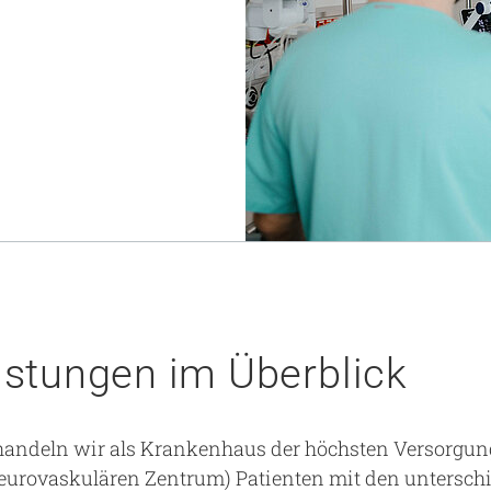
Notaufnahme
Forschung
Zentren
Nachhaltigkeit am UKA - Initiative UMAGG
Zentrale Einrichtungen
Fördervereine & Spenden
Luftrettungsstation
Qualität
istungen im Überblick
ehandeln wir als Krankenhaus der höchsten Versorgun
urovaskulären Zentrum) Patienten mit den unterschi