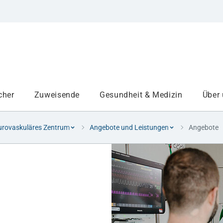
cher
Zuweisende
Gesundheit & Medizin
Über
rovaskuläres Zentrum
Angebote und Leistungen
Angebote
Institute
Projekte am UKA
Medizinbereiche
Studium und Lehre