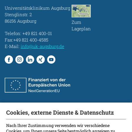
Universitätsklinikum Augsburg
Stenglinstr. 2
86156 Augsburg
Zum
Lageplan
Telefon:
+49 821 400-01
Fax:+49 821 400-4585
E-Mail:
info@uk-augsburg.de
Cookies, externe Dienste & Datenschutz
Fakultät
International Patients
Nach Ihrer Zustimmung verwenden wir verschiedene
Cookies, um Ihnen unsere Seite bestmöglich anzeigen zu
Kontakt