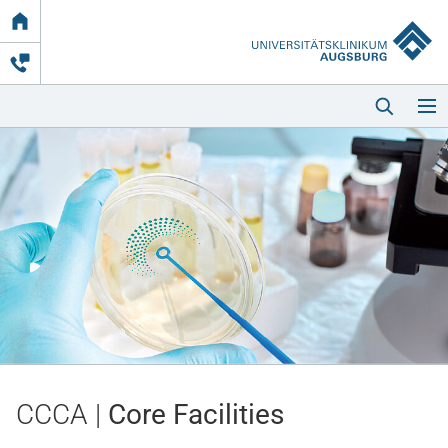
Link
zur
Startseite
Startseite
Kliniken & Einrichtungen
Patienten & Besucher
CCCA |
Core Facilities
Zuweisende