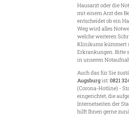
Hausarzt oder die N
mit einem Arzt des Be
entscheidet ob ein H
Weg wird alles Notwen
welche weiteren Schr
Klinikums kümmert s
Erkrankungen. Bitte 
in unseren Notaufna
Auch das für Sie zust
Augsburg
ist:
0821 32
(Corona-Hotline) - S
eingerichtet, die auf
Internetseiten der St
hilft Ihnen gerne zunä