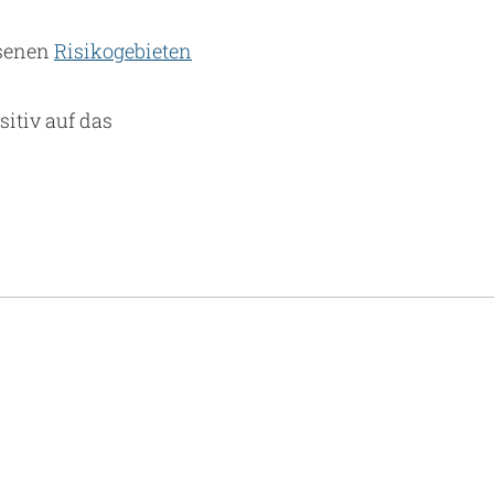
esenen
Risikogebieten
sitiv auf das