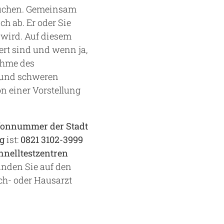
suchen. Gemeinsam
h ab. Er oder Sie
 wird. Auf diesem
iert sind und wenn ja,
ahme des
 und schweren
n einer Vorstellung
fonnummer der Stadt
rg
ist:
0821 3102-3999
hnelltestzentren
inden Sie auf den
ch- oder Hausarzt