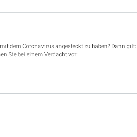
Notaufnahme
Forschung
Zentren
Nachhaltigkeit am UKA - Initiative UMAGG
Zentrale Einrichtungen
Fördervereine & Spenden
Luftrettungsstation
 mit dem Coronavirus angesteckt zu haben? Dann gilt: 
en Sie bei einem Verdacht vor:
Qualität