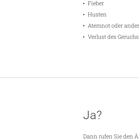
Fieber
Husten
Atemnot oder ande
Verlust des Geruch
Ja?
Dann rufen Sie den Ärz