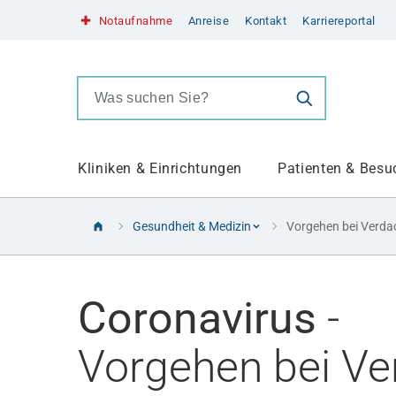
Notaufnahme
Anreise
Kontakt
Karriereportal
Gesamtergebnisse:
0
Kliniken & Einrichtungen
Patienten & Besu
Gesundheit & Medizin
Vorgehen bei Verda
Kliniken & Einrichtungen
Patienten & Besucher
Zuweisende
Gesundheit & Medizin
Über uns
Coronavirus
-
Überblick
Überblick
Überblick
Überblick
Überblick
über
über
über
über
über
Vorgehen bei Ve
Kliniken
Patienten
Zuweisende
Gesundheit
Über
Kliniken
Terminbuchung
Bildannahme
Blut spenden rettet Leben.
Universitätsklinikum
&
&
&
uns