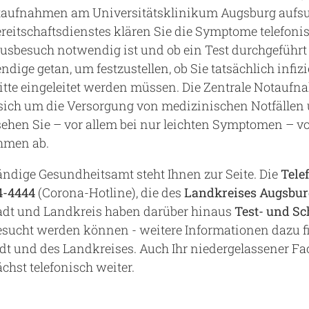
otaufnahmen am Universitätsklinikum Augsburg auf
reitschaftsdienstes klären Sie die Symptome telefonisc
ausbesuch notwendig ist und ob ein Test durchgeführt
dige getan, um festzustellen, ob Sie tatsächlich infiz
itte eingeleitet werden müssen. Die Zentrale Notaufn
ich um die Versorgung von medizinischen Notfällen
sehen Sie – vor allem bei nur leichten Symptomen – vo
hmen ab.
ändige Gesundheitsamt steht Ihnen zur Seite. Die
Tele
4-4444
(Corona-Hotline), die des
Landkreises Augsbu
tadt und Landkreis haben darüber hinaus
Test- und Sc
gesucht werden können - weitere Informationen dazu f
adt und des Landkreises. Auch Ihr niedergelassener Fa
chst telefonisch weiter.