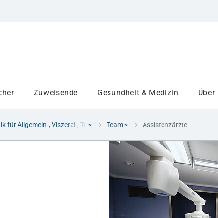
cher
Zuweisende
Gesundheit & Medizin
Über
nik für Allgemein-, Viszeral-, Transplantations- und Thoraxchirurgie
Team
Assistenzärzte
Institute
Projekte am UKA
Medizinbereiche
Studium und Lehre