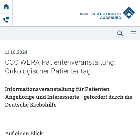
Link
zur
Startseite
11.10.2024
CCC WERA Patientenveranstaltung:
Onkologischer Patiententag
Informationsveranstaltung für Patienten,
Startseite
Angehörige und Interessierte - gefördert durch die
Deutsche Krebshilfe
Kliniken & Einrichtungen
Patienten & Besucher
Auf einen Blick:
Zuweisende