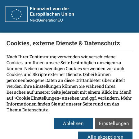
Cookies, externe Dienste & Datenschutz
Fakultät
International Patients
Nach Ihrer Zustimmung verwenden wir verschiedene
Cookies, um Ihnen unsere Seite bestmöglich anzeigen zu
Kontakt
können. Neben notwendigen Cookies verwenden wir auch
Presse
Cookies und Skripte externer Dienste. Dabei können
Soziale Medien
personenbezogene Daten an diese Drittanbieter übermittelt
werden. Ihre Einstellungen können Sie während Ihres
Besuches auf unserer Seite jederzeit mit einem Klick im Menü
Barrierefreiheit
auf »Cookie Einstellungen« ansehen und ggf. verändern. Mehr
Informationen finden Sie auf unserer Seite rund um das
Datenschutz
Thema
Datenschutz
.
Impressum
Leichte Sprache
Ablehnen
Einstellungen
Rechtsgrundlagen
Cookie Einstellungen
Alle akzeptieren