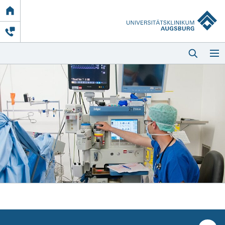
Link
zur
Startseite
Startseite
Kliniken & Einrichtungen
Patienten & Besucher
Zuweisende