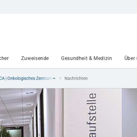
cher
Zuweisende
Gesundheit & Medizin
Über
A | Onkologisches Zentrum
Nachrichten
Institute
Projekte am UKA
Medizinbereiche
Studium und Lehre