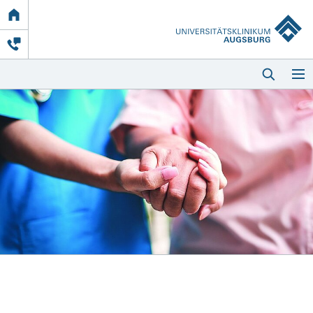
Link
zur
Startseite
Startseite
Kliniken & Einrichtungen
Patienten & Besucher
Zuweisende