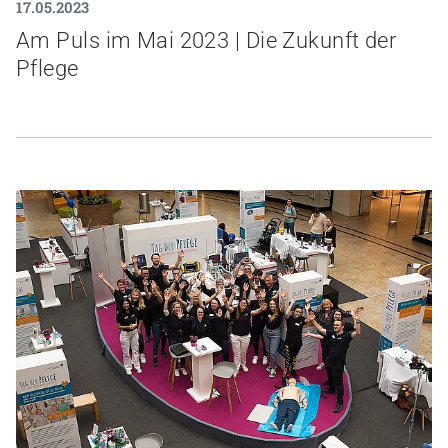
17.05.2023
Gesundheit & Medizin
Am Puls im Mai 2023 | Die Zukunft der
Pflege
Über uns
Beruf & Karriere
Notaufnahme
Anreise