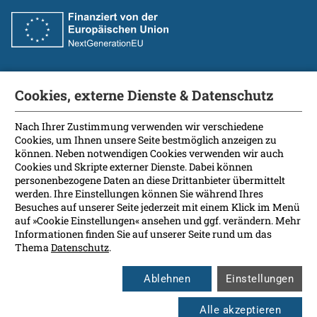
Cookies, externe Dienste & Datenschutz
Fakultät
International Patients
Nach Ihrer Zustimmung verwenden wir verschiedene
Cookies, um Ihnen unsere Seite bestmöglich anzeigen zu
Kontakt
können. Neben notwendigen Cookies verwenden wir auch
Presse
Cookies und Skripte externer Dienste. Dabei können
Soziale Medien
personenbezogene Daten an diese Drittanbieter übermittelt
werden. Ihre Einstellungen können Sie während Ihres
Besuches auf unserer Seite jederzeit mit einem Klick im Menü
Barrierefreiheit
auf »Cookie Einstellungen« ansehen und ggf. verändern. Mehr
Informationen finden Sie auf unserer Seite rund um das
Datenschutz
Thema
Datenschutz
.
Impressum
Leichte Sprache
Ablehnen
Einstellungen
Rechtsgrundlagen
Cookie Einstellungen
Alle akzeptieren