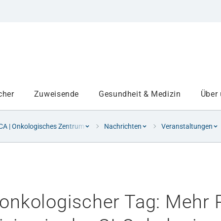
cher
Zuweisende
Gesundheit & Medizin
Über
A | Onkologisches Zentrum
Nachrichten
Veranstaltungen
Institute
Projekte am UKA
lonkologischer Tag: Mehr 
Medizinbereiche
Studium und Lehre