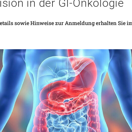
sion in der GI-Onkologie
Notaufnahme
Forschung
Zentren
Nachhaltigkeit am UKA - Initiative UMAGG
etails sowie Hinweise zur Anmeldung erhalten Sie i
Zentrale Einrichtungen
Fördervereine & Spenden
Luftrettungsstation
Qualität