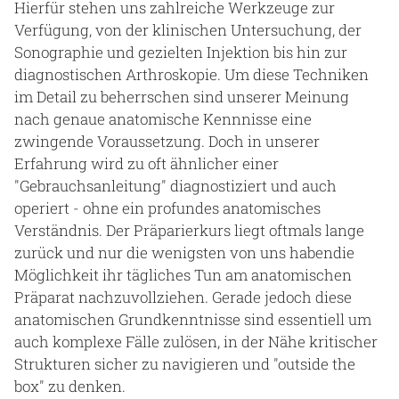
Hierfür stehen uns zahlreiche Werkzeuge zur
Gesundheit & Medizin
Verfügung, von der klinischen Untersuchung, der
Sonographie und gezielten Injektion bis hin zur
Über uns
diagnostischen Arthroskopie. Um diese Techniken
im Detail zu beherrschen sind unserer Meinung
Beruf & Karriere
nach genaue anatomische Kennnisse eine
zwingende Voraussetzung. Doch in unserer
Erfahrung wird zu oft ähnlicher einer
"Gebrauchsanleitung" diagnostiziert und auch
Notaufnahme
operiert - ohne ein profundes anatomisches
Verständnis. Der Präparierkurs liegt oftmals lange
Anreise
zurück und nur die wenigsten von uns habendie
Möglichkeit ihr tägliches Tun am anatomischen
Präparat nachzuvollziehen. Gerade jedoch diese
anatomischen Grundkenntnisse sind essentiell um
auch komplexe Fälle zulösen, in der Nähe kritischer
Strukturen sicher zu navigieren und "outside the
box" zu denken.