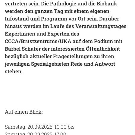
vertreten sein. Die Pathologie und die Biobank
Gesundheit & Medizin
werden den ganzen Tag mit einem eigenen
Infostand und Programm vor Ort sein. Darüber
Über uns
hinaus werden im Laufe des Veranstaltungstages
Expertinnen und Experten des
Beruf & Karriere
CCCA/Brustzentrums/UKA auf dem Podium mit
Bärbel Schäfer der interessierten Öffentlichkeit
bezüglich aktueller Fragestellungen zu ihren
jeweiligen Spezialgebieten Rede und Antwort
Notaufnahme
stehen.
Anreise
Auf einen Blick:
Samstag, 20.09.2025, 10:00 bis
Samstag, 20.09.2025, 17:00