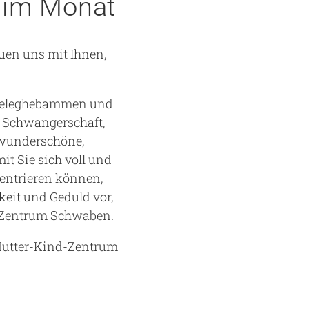
g im Monat
euen uns mit Ihnen,
 Beleghebammen und
e Schwangerschaft,
 wunderschöne,
t Sie sich voll und
entrieren können,
eit und Geduld vor,
d-Zentrum Schwaben.
 Mutter-Kind-Zentrum