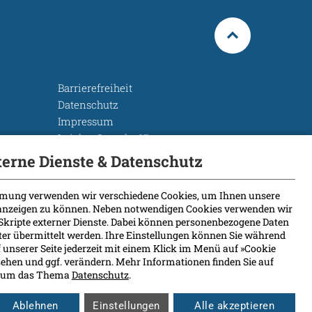
Barrierefreiheit
Datenschutz
Impressum
Leichte Sprache
Rechtsgrundlagen
terne Dienste & Datenschutz
Cookie Einstellungen
mung verwenden wir verschiedene Cookies, um Ihnen unsere
 anzeigen zu können. Neben notwendigen Cookies verwenden wir
Skripte externer Dienste. Dabei können personenbezogene Daten
eter übermittelt werden. Ihre Einstellungen können Sie während
 unserer Seite jederzeit mit einem Klick im Menü auf »Cookie
ehen und ggf. verändern. Mehr Informationen finden Sie auf
nd um das Thema
Datenschutz
.
Ablehnen
Einstellungen
Alle akzeptieren