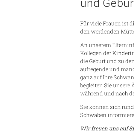
und Geburt
Einrichtungen
Besucher
Medizin
Ambulanzen
Für Patienten
Chronischer Schmerz bei Kindern
Aktionen & Veranstaltungen
Bereiche und Stabsstellen
Für Besucher
Gesundheitsmagazin
Unternehmenskultur
Für viele Frauen ist 
den werdenden Mütte
Fakultät
uka select - Komfortstation
Krebserkrankungen
Träger und Gremien
Feedback
Vertrauliche Spurensicherung
Vorstand
An unserem Elterni
Kollegen der Kinderi
Bildannahme
Pflege
die Geburt und zu de
aufregende und manch
ganz auf Ihre Schwan
begleiten Sie unsere
während und nach de
Sie können sich rund
Schwaben informieren
Wir freuen uns auf Si