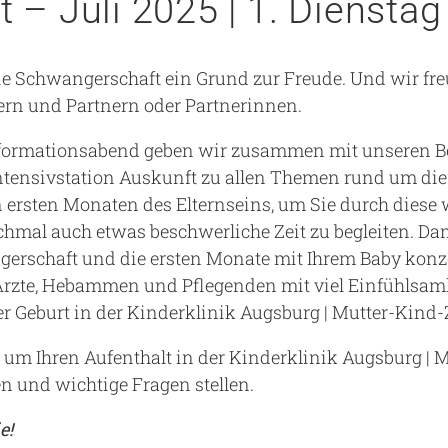
 – Juli 2025 | 1. Diensta
Notaufnahme
Forschung
Zentren
Nachhaltigkeit am UKA - Initiative UMAGG
die Schwangerschaft ein Grund zur Freude. Und wir fr
rn und Partnern oder Partnerinnen.
Zentrale Einrichtungen
Fördervereine & Spenden
Luftrettungsstation
nformationsabend geben wir zusammen mit unseren
ntensivstation Auskunft zu allen Themen rund um di
Qualität
n ersten Monaten des Elternseins, um Sie durch diese
mal auch etwas beschwerliche Zeit zu begleiten. Dami
gerschaft und die ersten Monate mit Ihrem Baby konz
 Ärzte, Hebammen und Pflegenden mit viel Einfühlsamk
r Geburt in der Kinderklinik Augsburg | Mutter-Kin
 um Ihren Aufenthalt in der Kinderklinik Augsburg |
 und wichtige Fragen stellen.
e!