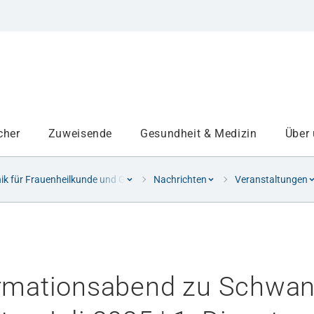
cher
Zuweisende
Gesundheit & Medizin
Über
nik für Frauenheilkunde und Geburtshilfe
Nachrichten
Veranstaltungen
Institute
Projekte am UKA
ormationsabend zu Schwan
Medizinbereiche
Studium und Lehre