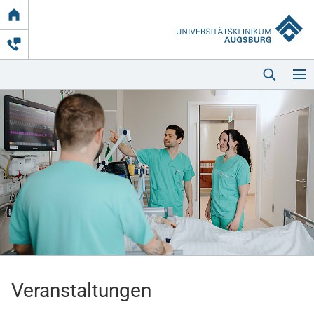
Link
zur
Startseite
Startseite
Kliniken & Einrichtungen
Patienten & Besucher
Veranstaltungen
Zuweisende