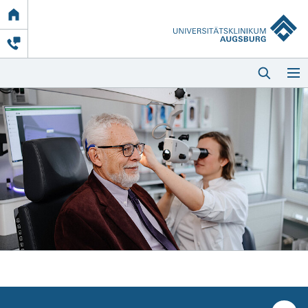
Link
zur
Startseite
Startseite
Kliniken & Einrichtungen
Patienten & Besucher
Zuweisende