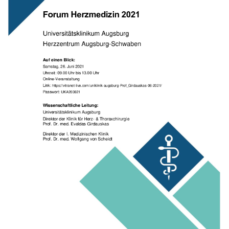
Gesundheit & Medizin
Über uns
Beruf & Karriere
Notaufnahme
Anreise