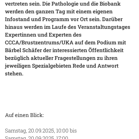
vertreten sein. Die Pathologie und die Biobank
Gesundheit & Medizin
werden den ganzen Tag mit einem eigenen
Infostand und Programm vor Ort sein. Darüber
Über uns
hinaus werden im Laufe des Veranstaltungstages
Expertinnen und Experten des
Beruf & Karriere
CCCA/Brustzentrums/UKA auf dem Podium mit
Bärbel Schäfer der interessierten Öffentlichkeit
bezüglich aktueller Fragestellungen zu ihren
jeweiligen Spezialgebieten Rede und Antwort
Notaufnahme
stehen.
Anreise
Auf einen Blick:
Samstag, 20.09.2025, 10:00 bis
Samstag, 20.09.2025, 17:00