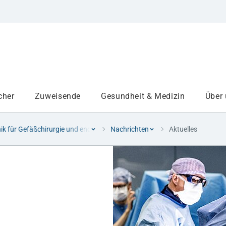
cher
Zuweisende
Gesundheit & Medizin
Über
nik für Gefäßchirurgie und endovaskuläre Chirurgie
Nachrichten
Aktuelles
Institute
Projekte am UKA
Medizinbereiche
Studium und Lehre