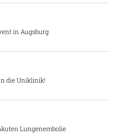
vent in Augsburg
 die Uniklinik!
r akuten Lungenembolie