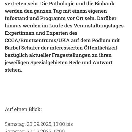
vertreten sein. Die Pathologie und die Biobank
Gesundheit & Medizin
werden den ganzen Tag mit einem eigenen
Infostand und Programm vor Ort sein. Darüber
Über uns
hinaus werden im Laufe des Veranstaltungstages
Expertinnen und Experten des
Beruf & Karriere
CCCA/Brustzentrums/UKA auf dem Podium mit
Bärbel Schäfer der interessierten Öffentlichkeit
bezüglich aktueller Fragestellungen zu ihren
jeweiligen Spezialgebieten Rede und Antwort
Notaufnahme
stehen.
Anreise
Auf einen Blick:
Samstag, 20.09.2025, 10:00 bis
Samstag, 20.09.2025, 17:00