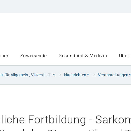
cher
Zuweisende
Gesundheit & Medizin
Über
nik für Allgemein-, Viszeral-, Transplantations- und Thoraxchirurgie
Nachrichten
Veranstaltungen
Institute
Projekte am UKA
liche Fortbildung - Sark
Medizinbereiche
Studium und Lehre