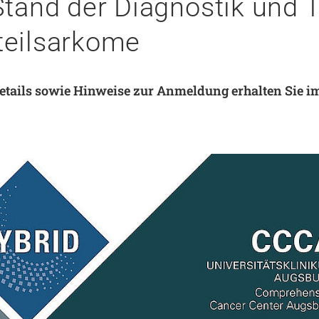
Stand der Diagnostik und 
Notaufnahme
Forschung
teilsarkome
Zentren
Nachhaltigkeit am UKA - Initiative UMAGG
Zentrale Einrichtungen
Fördervereine & Spenden
etails sowie Hinweise zur Anmeldung erhalten Sie 
Luftrettungsstation
Qualität