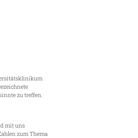
versitätsklinikum
gezeichnete
nnte zu treffen.
nd mit uns
e Zahlen zum Thema