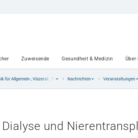
cher
Zuweisende
Gesundheit & Medizin
Über
nik für Allgemein-, Viszeral-, Transplantations- und Thoraxchirurgie
Nachrichten
Veranstaltungen
Institute
Projekte am UKA
Dialyse und Nierentransp
Medizinbereiche
Studium und Lehre