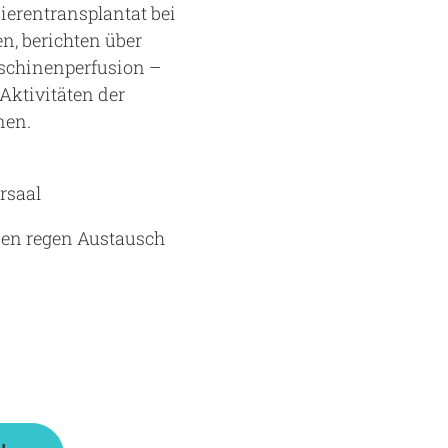
erentransplantat bei
n, berichten über
schinenperfusion –
Aktivitäten der
nen.
rsaal
inen regen Austausch