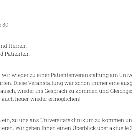
Notaufnahme
Forschung
Zentren
Nachhaltigkeit am UKA - Initiative UMAGG
6:30
Zentrale Einrichtungen
Fördervereine & Spenden
Luftrettungsstation
nd Herren,
d Patienten,
Qualität
ss wir wieder zu einer Patientenveranstaltung am Uni
rfen. Diese Veranstaltung war schon immer eine aus
ausch, wieder ins Gespräch zu kommen und Gleichgesi
 auch heuer wieder ermöglichen!
ch ein, zu uns ans Universitätsklinikum zu kommen u
eren. Wir geben Ihnen einen Überblick über aktuell