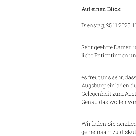
Einrichtungen
Besucher
Medizin
Ambulanzen
Für Patienten
Chronischer Schmerz bei Kindern
Aktionen & Veranstaltungen
Auf einen Blick:
Bereiche und Stabsstellen
Für Besucher
Gesundheitsmagazin
Unternehmenskultur
Dienstag, 25.11.2025, 1
Fakultät
uka select - Komfortstation
Krebserkrankungen
Träger und Gremien
Feedback
Vertrauliche Spurensicherung
Vorstand
Sehr geehrte Damen u
liebe Patientinnen un
Bildannahme
Pflege
es freut uns sehr, da
Augsburg einladen dü
Gelegenheit zum Aust
Genau das wollen wir
Wir laden Sie herzli
gemeinsam zu diskuti