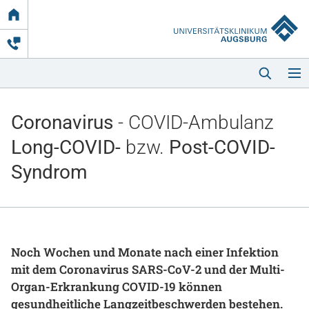
Link
zur
Startseite
Coronavirus
- COVID-Ambulanz
Long-COVID-
bzw.
Post-COVID-
Syndrom
Startseite
Kliniken & Einrichtungen
Noch Wochen und Monate nach einer Infektion
mit dem Coronavirus SARS-CoV-2 und der Multi-
Patienten & Besucher
Organ-Erkrankung COVID-19 können
Zuweisende
gesundheitliche Langzeitbeschwerden bestehen.