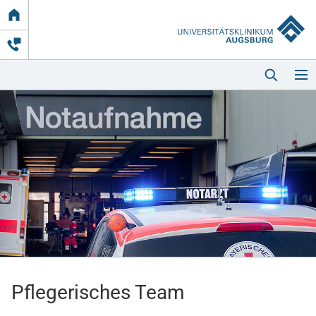
Link
zur
Startseite
Startseite
Kliniken & Einrichtungen
Patienten & Besucher
Pflegerisches Team
Zuweisende