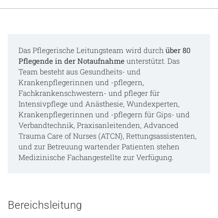
Gesundheit & Medizin
Über uns
Das Pflegerische Leitungsteam wird durch
über 80
Beruf & Karriere
Pflegende in der Notaufnahme
unterstützt. Das
Team besteht aus Gesundheits- und
Krankenpflegerinnen und -pflegern,
Fachkrankenschwestern- und pfleger für
Notaufnahme
Intensivpflege und Anästhesie, Wundexperten,
Krankenpflegerinnen und -pflegern für Gips- und
Verbandtechnik, Praxisanleitenden, Advanced
Anreise
Trauma Care of Nurses (ATCN), Rettungsassistenten,
und zur Betreuung wartender Patienten stehen
Medizinische Fachangestellte zur Verfügung.
Bereichsleitung