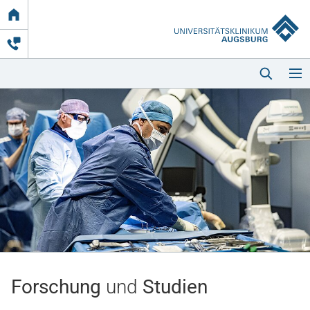
Link
zur
Startseite
Startseite
Kliniken & Einrichtungen
Patienten & Besucher
Forschung
und
Studien
Zuweisende