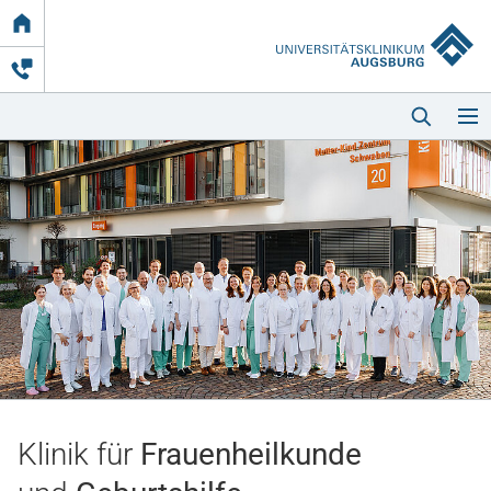
Link
zur
Startseite
Startseite
Kliniken & Einrichtungen
Patienten & Besucher
Klinik für
Frauenheilkunde
Zuweisende