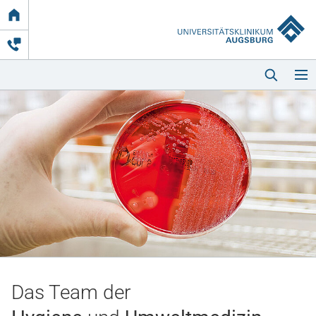
Link
zur
Startseite
Startseite
Kliniken & Einrichtungen
Patienten & Besucher
Das Team der
Zuweisende