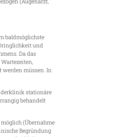
gezogen (Augenarzt,
um baldmöglichste
ringlichkeit und
ommens. Da das
 Wartezeiten,
t werden müssen. In
nderklinik stationäre
rrangig behandelt
ei möglich (Übernahme
zinische Begründung