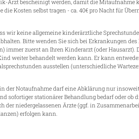
ik-Arzt bescheinigt werden, damit die Mitaufnahme kos
die Kosten selbst tragen - ca. 40€ pro Nacht für Übe
s wir keine allgemeine kinderärztliche Sprechstunde
alten. Bitte wenden Sie sich bei Erkrankungen des K
en) immer zuerst an Ihren Kinderarzt (oder Hausarzt).
 Kind weiter behandelt werden kann. Er kann entwed
alsprechstunden ausstellen (unterschiedliche Wartezei
 in der Notaufnahme darf eine Abklärung nur insoweit
ind sofortiger stationärer Behandlung bedarf oder ob d
h der niedergelassenen Ärzte (ggf. in Zusammenarbei
nzen) erfolgen kann.