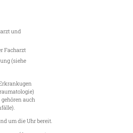
tarzt und
r Facharzt
rung (siehe
n Erkrankugen
traumatologie)
u gehören auch
älle).
nd um die Uhr bereit.