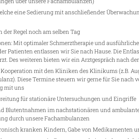
ungen über unsere Fachambulanzen)
lche eine Sedierung mit anschließender Überwachung
in der Regel noch am selben Tag
nen: Mit optimaler Schmerztherapie und ausführlicher
der Patienten entlassen wir Sie nach Hause. Die Entla
zt. Des weiteren bieten wir ein Arztgespräch nach de
Kooperation mit den Kliniken des Klinikums (z.B. Au
nz). Diese Termine steuern wir gerne für Sie nach v
g mit uns
reitung für stationäre Untersuchungen und Eingriffe
d Blutentnahmen im nachstationären und ambulante
ung durch unsere Fachambulanzen
ronisch kranken Kindern, Gabe von Medikamenten u