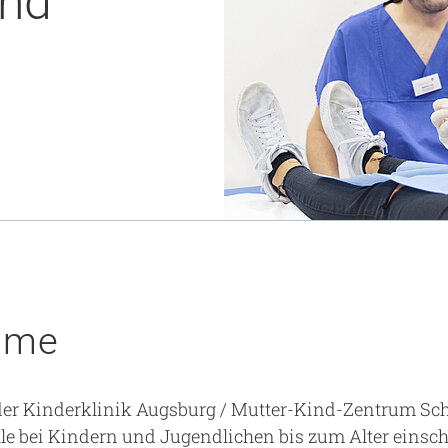
nd
Notaufnahme
Research
Zentren
Nachhaltigkeit am UKA - Initiative UMAGG
Zentrale Einrichtungen
Fördervereine & Spenden
Luftrettungsstation
Qualität
hme
der Kinderklinik Augsburg / Mutter-Kind-Zentrum S
lle bei Kindern und Jugendlichen bis zum Alter einsch