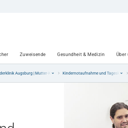
cher
Zuweisende
Gesundheit & Medizin
Über
derklinik Augsburg | Mutter-Kind-Zentrum Schwaben
Kindernotaufnahme und Tagesklinik
Institute
Projekte am UKA
Medizinbereiche
Study and teaching