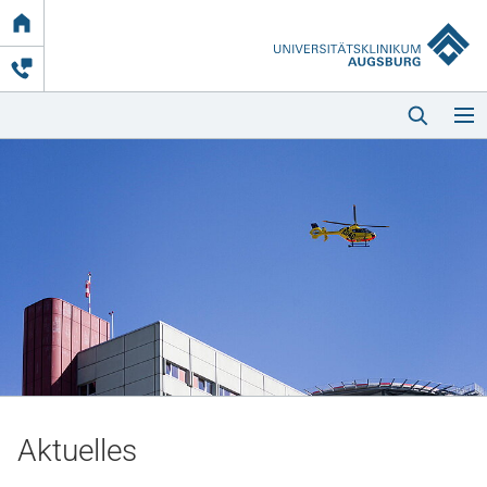
Link
zur
Startseite
Startseite
Kliniken & Einrichtungen
Patienten & Besucher
Aktuelles
Zuweisende