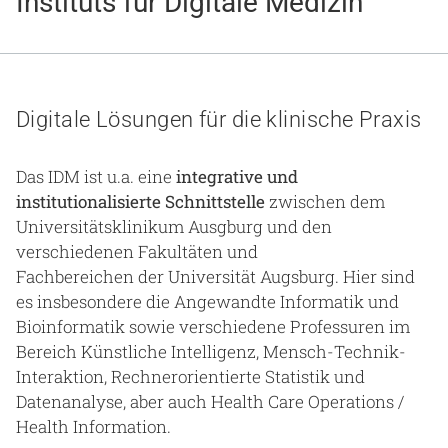
Instituts für Digitale Medizin
Gesundheit & Medizin
Über uns
Beruf & Karriere
Digitale Lösungen für die klinische Praxis
Das IDM ist u.a. eine
integrative und
institutionalisierte Schnittstelle
zwischen dem
Notaufnahme
Universitätsklinikum Ausgburg und den
verschiedenen Fakultäten und
Anreise
Fachbereichen der Universität Augsburg. Hier sind
es insbesondere die Angewandte Informatik und
Bioinformatik sowie verschiedene Professuren im
Bereich Künstliche Intelligenz, Mensch-Technik-
Interaktion, Rechnerorientierte Statistik und
Datenanalyse, aber auch Health Care Operations /
Health Information.