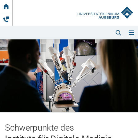
Link
zur
Startseite
Startseite
Kliniken & Einrichtungen
Patienten & Besucher
Schwerpunkte des
Zuweisende