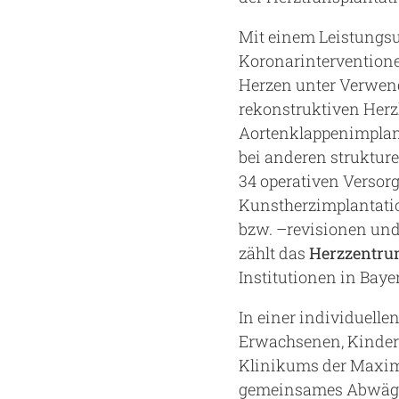
Mit einem Leistungsu
Koronarinterventione
Herzen unter Verwen
rekonstruktiven Herz
Aortenklappenimplant
bei anderen struktur
34 operativen Versor
Kunstherzimplantatio
bzw. –revisionen und
zählt das
Herzzentru
Institutionen in Bay
In einer individuell
Erwachsenen, Kinder
Klinikums der Maxima
gemeinsames Abwägen