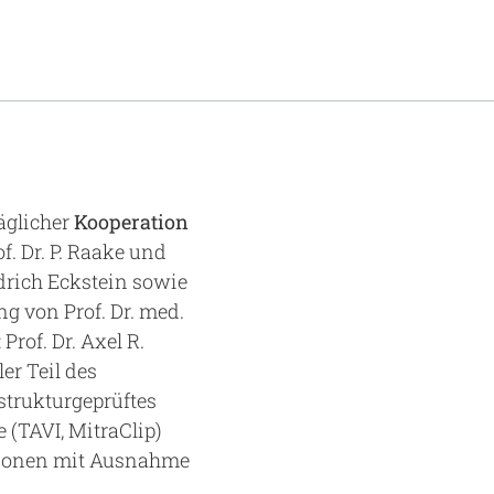
äglicher
Kooperation
f. Dr. P. Raake und
edrich Eckstein sowie
ng von Prof. Dr. med.
rof. Dr. Axel R.
ler Teil des
strukturgeprüftes
 (TAVI, MitraClip)
tionen mit Ausnahme