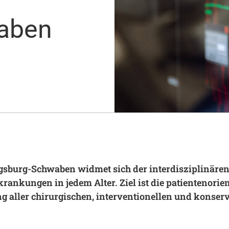
Notaufnahme
Research
aben
Zentren
Nachhaltigkeit am UKA - Initiative UMAGG
Zentrale Einrichtungen
Fördervereine & Spenden
Luftrettungsstation
Qualität
sburg-Schwaben widmet sich der interdisziplinären
ankungen in jedem Alter. Ziel ist die patientenorien
 aller chirurgischen, interventionellen und konser