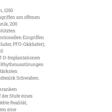
, 1250
ngriffen am offenen
nik, 200
stützten
tionellen Eingriffen
luder, PFO-Okkluder),
20
RT-D-Implantationen
er Rhythmusstörungen
tärksten
ngsbezirk Schwaben.
zkranken
der Stufe eines
bte Realität,
ten eine