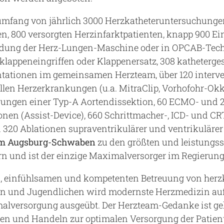
mfang von jährlich 3000 Herzkatheteruntersuchungen
n, 800 versorgten Herzinfarktpatienten, knapp 900 Ei
dung der Herz-Lungen-Maschine oder in OPCAB-Tech
klappeneingriffen oder Klappenersatz, 308 katheterge
ationen im gemeinsamen Herzteam, über 120 interven
ellen Herzerkrankungen (u.a. MitraClip, Vorhofohr-Okk
gungen einer Typ-A Aortendissektion, 60 ECMO- und 
nen (Assist-Device), 660 Schrittmacher-, ICD- und C
 320 Ablationen supraventrikulärer und ventrikulär
m Augsburg-Schwaben
zu den größten und leistungss
ern und ist der einzige Maximalversorger im Regieru
en, einfühlsamen und kompetenten Betreuung von her
n und Jugendlichen wird modernste Herzmedizin auf 
lversorgung ausgeübt. Der Herzteam-Gedanke ist gele
 und Handeln zur optimalen Versorgung der Patien