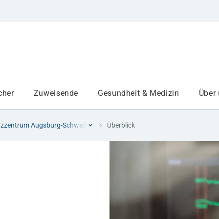
cher
Zuweisende
Gesundheit & Medizin
Über
rzzentrum Augsburg-Schwaben
Überblick
Institute
Projekte am UKA
Medizinbereiche
Study and teaching