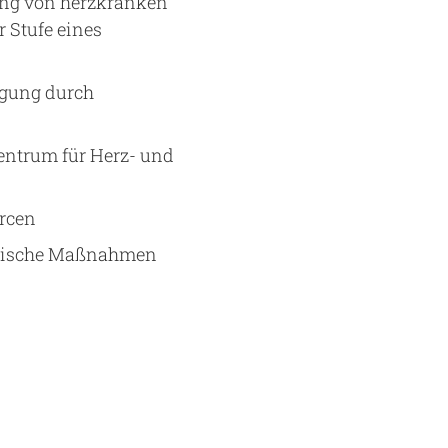
ung von herzkranken
 Stufe eines
orgung durch
entrum für Herz- und
urcen
eutische Maßnahmen