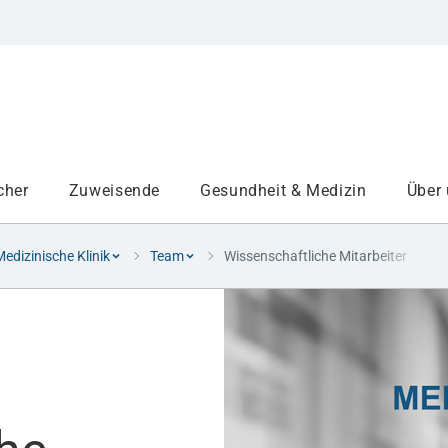
cher
Zuweisende
Gesundheit & Medizin
Über
 Medizinische Klinik
Team
Wissenschaftliche Mitarbeiter
Institute
Projekte am UKA
Medizinbereiche
Study and teaching