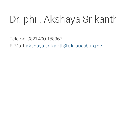
Dr. phil. Akshaya Srikant
Telefon: 0821 400-168367
E-Mail:
akshaya.srikanth@uk-augsburg.de