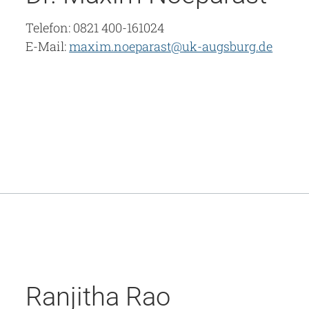
Telefon: 0821 400-161024
E-Mail:
maxim.noeparast@uk-augsburg.de
Ranjitha Rao