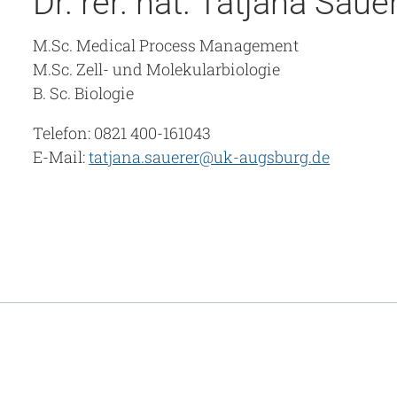
Dr. rer. nat. Tatjana Saue
M.Sc. Medical Process Management
M.Sc. Zell- und Molekularbiologie
B. Sc. Biologie
Telefon: 0821 400-161043
E-Mail:
tatjana.sauerer@uk-augsburg.de