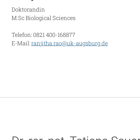
Doktorandin
M.Sc Biological Sciences
Telefon: 0821 400-168877
E-Mail:
ranjitha.rao@uk-augsburg.de