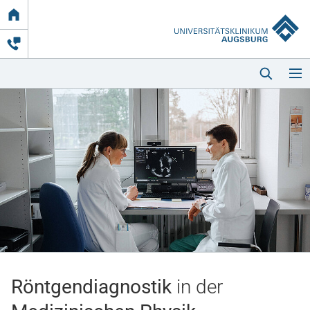
Link
zur
Startseite
Startseite
Kliniken & Einrichtungen
Patienten & Besucher
Röntgendiagnostik
in der
Zuweisende