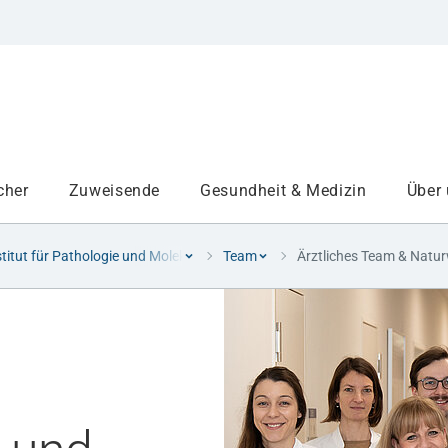
cher
Zuweisende
Gesundheit & Medizin
Über
stitut für Pathologie und Molekulare Diagnostik
Team
Ärztliches Team & Natur
Institute
Projekte am UKA
Medizinbereiche
Study and teaching