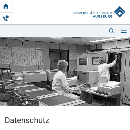
Link
zur
Startseite
Startseite
Kliniken & Einrichtungen
Patienten & Besucher
Datenschutz
Zuweisende