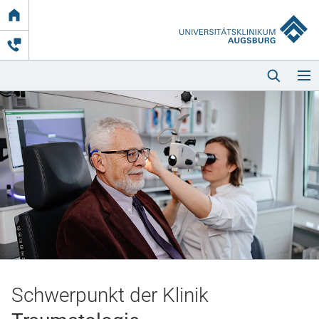
Link
zur
Startseite
Startseite
Kliniken & Einrichtungen
Patienten & Besucher
Schwerpunkt der Klinik
Zuweisende