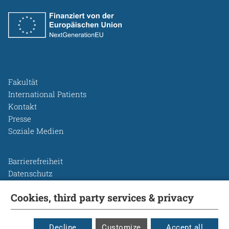
Fakultät
International Patients
Kontakt
Presse
Soziale Medien
Barrierefreiheit
Datenschutz
Legal Disclosure
Cookies, third party services & privacy
Leichte Sprache
Rechtsgrundlagen
Cookie Einstellungen
Decline
Customize
Accept all