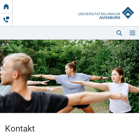
Link
zur
Startseite
Startseite
Kliniken & Einrichtungen
Patienten & Besucher
Kontakt
Zuweisende