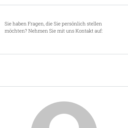
Gesundheit & Medizin
Über uns
Sie haben Fragen, die Sie persönlich stellen
möchten? Nehmen Sie mit uns Kontakt auf:
Beruf & Karriere
Notaufnahme
Anreise