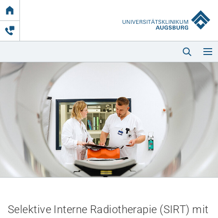
Link
zur
Startseite
Startseite
Kliniken & Einrichtungen
Patienten & Besucher
Selektive Interne Radiotherapie (SIRT) mit
Zuweisende