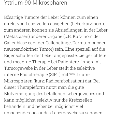
Yttrium-90-Mikrosphären
Gesundheit & Medizin
Bösartige Tumore der Leber können zum einen
Über uns
direkt von Leberzellen ausgehen (Leberkarzinom),
Beruf & Karriere
zum anderen können sie Absiedlungen in der Leber
(Metastasen) anderer Organe (z.B. Karzinom der
Gallenblase oder der Gallengänge, Darmtumor oder
neuroendokriner Tumor) sein. Eine speziell auf die
Notaufnahme
Eigenschaften der Leber angepasste, zielgerichtete
und moderne Therapie bei Patienten/-innen mit
Tumorgewebe in der Leber stellt die selektive
Anreise
interne Radiotherapie (SIRT) mit
Yttrium-
90
Mikrosphären (kurz: Radioembolisation) dar. Bei
dieser Therapieform nutzt man die gute
Blutversorgung des befallenen Lebergewebes und
kann möglichst selektiv nur die Krebszellen
behandeln und nebenbei möglichst viel
umgebendes, gesundes Lebergewebe zu schonen.