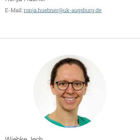
E-Mail:
ronja.huebner@uk-augsburg.de
Wiebke Jech