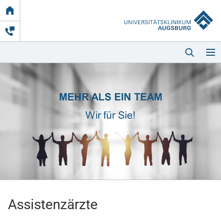
Link
zur
Startseite
Startseite
Kliniken & Einrichtungen
Patienten & Besucher
Assistenzärzte
Zuweisende