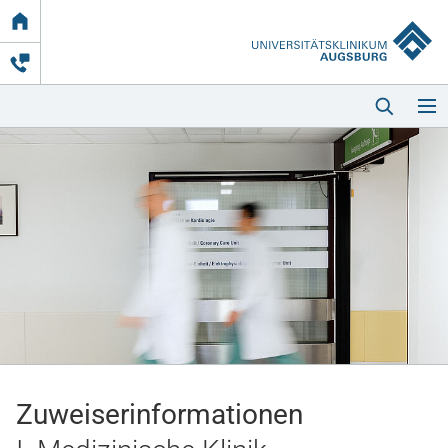
Link
zur
Startseite
Startseite
Kliniken & Einrichtungen
Patienten & Besucher
Zuweiserinformationen
Zuweisende