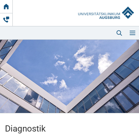
Link
zur
Startseite
Startseite
Kliniken & Einrichtungen
Patienten & Besucher
Diagnostik
Zuweisende