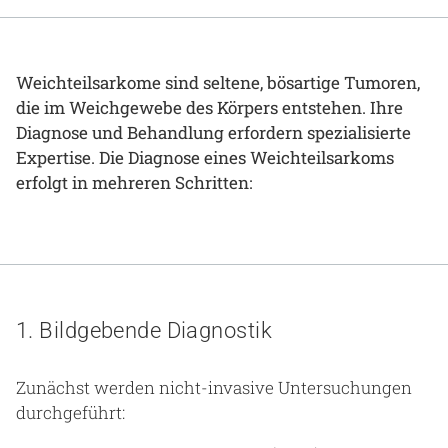
Gesundheit & Medizin
Über uns
Weichteilsarkome sind seltene, bösartige Tumoren,
die im Weichgewebe des Körpers entstehen. Ihre
Beruf & Karriere
Diagnose und Behandlung erfordern spezialisierte
Expertise. Die Diagnose eines Weichteilsarkoms
erfolgt in mehreren Schritten:
Notaufnahme
Anreise
1. Bildgebende Diagnostik
Zunächst werden nicht-invasive Untersuchungen
durchgeführt: