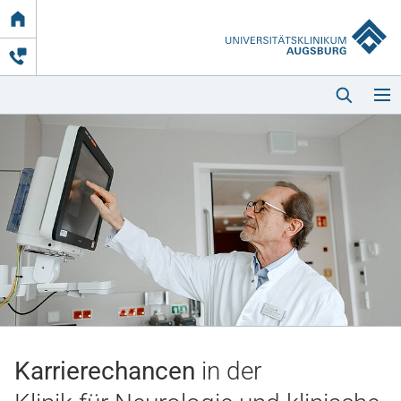
Link
zur
Startseite
Startseite
Kliniken & Einrichtungen
Patienten & Besucher
Karrierechancen
in der
Zuweisende