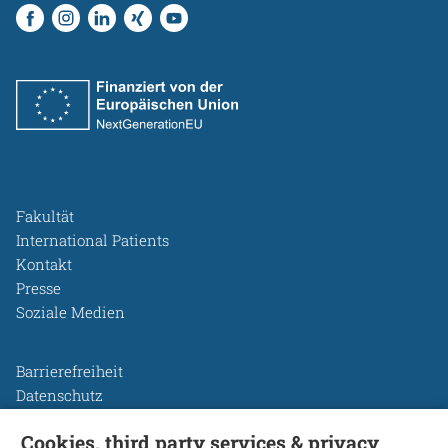
Fakultät
International Patients
Kontakt
Presse
Soziale Medien
Barrierefreiheit
Datenschutz
Legal Disclosure
Cookies, third party services & privacy
Leichte Sprache