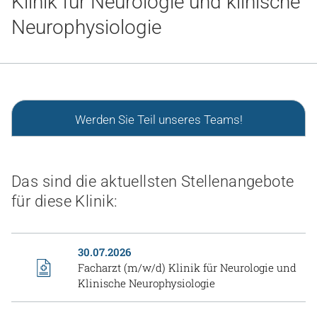
Klinik für Neurologie und klinische
Gesundheit & Medizin
Neurophysiologie
Über uns
Beruf & Karriere
Werden Sie Teil unseres Teams!
Notaufnahme
Das sind die aktuellsten Stellenangebote
Anreise
für diese Klinik:
30.07.2026
Facharzt (m/w/d) Klinik für Neurologie und
Klinische Neurophysiologie