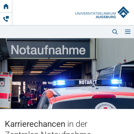
Link
zur
Startseite
Startseite
Kliniken & Einrichtungen
Patienten & Besucher
Karrierechancen
in der
Zuweisende