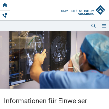
Link
zur
Startseite
Startseite
Kliniken & Einrichtungen
Patienten & Besucher
Informationen für Einweiser
Zuweisende