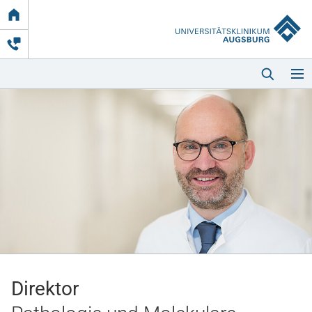
Link
zur
Startseite
Startseite
Kliniken & Einrichtungen
Patienten & Besucher
Direktor
Zuweisende