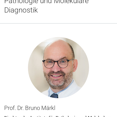
Pathologie und Molekulare
Gesundheit & Medizin
Diagnostik
Über uns
Beruf & Karriere
Notaufnahme
Anreise
Prof. Dr. Bruno Märkl